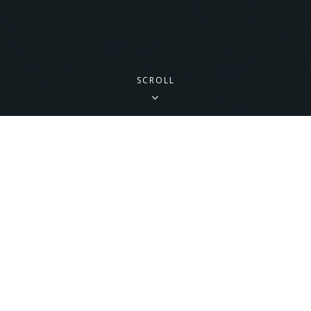
SCROLL
Ein uraltes und reines Produkt aus unserer Region
Search
for:
NEUESTE BEITRÄGE
Elementor #46